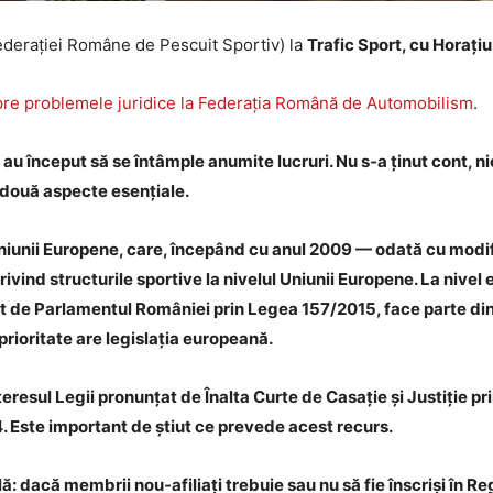
derației Române de Pescuit Sportiv) la
Trafic Sport, cu Horați
spre problemele juridice la Federația Română de Automobilism
.
u început să se întâmple anumite lucruri. Nu s‑a ținut cont, nici 
 două aspecte esențiale.
Uniunii Europene, care, începând cu anul 2009 — odată cu modif
rivind structurile sportive la nivelul Uniunii Europene. La nivel
icat de Parlamentul României prin Legea 157/2015, face parte din 
prioritate are legislația europeană.
teresul Legii pronunțat de Înalta Curte de Casație și Justiție pr
4. Este important de știut ce prevede acest recurs.
ă: dacă membrii nou‑afiliați trebuie sau nu să fie înscriși în Regi