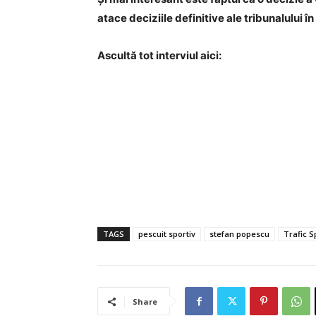
atace deciziile definitive ale tribunalului î
Ascultă tot interviul aici:
TAGS
pescuit sportiv
stefan popescu
Trafic S
Share