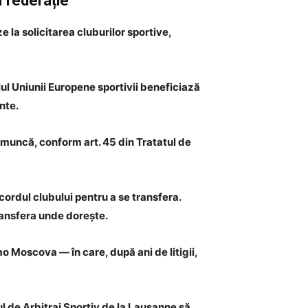
a federație”
e la solicitarea cluburilor sportive,
elul Uniunii Europene sportivii beneficiază
nte.
de muncă, conform art. 45 din Tratatul de
acordul clubului pentru a se transfera.
transfera unde dorește.
o Moscova — în care, după ani de litigii,
lul de Arbitraj Sportiv de la Lausanne să