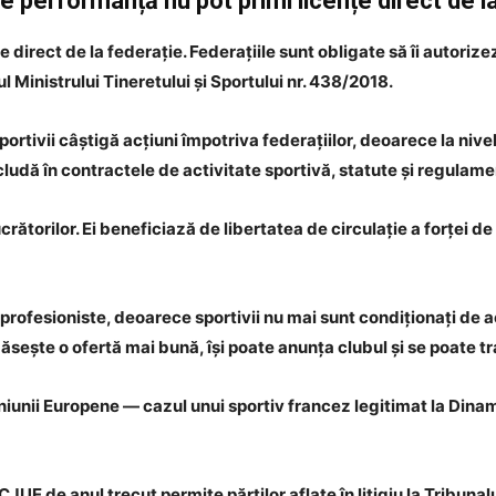
de performanță nu pot primi licențe direct de l
 direct de la federație. Federațiile sunt obligate să îi autorizez
Ministrului Tineretului și Sportului nr. 438/2018.
sportivii câștigă acțiuni împotriva federațiilor, deoarece la niv
ncludă în contractele de activitate sportivă, statute și regulame
lucrătorilor. Ei beneficiază de libertatea de circulație a forței 
le profesioniste, deoarece sportivii nu mai sunt condiționați de 
găsește o ofertă mai bună, își poate anunța clubul și se poate 
Uniunii Europene — cazul unui sportiv francez legitimat la Dinam
CJUE de anul trecut permite părților aflate în litigiu la Tribuna