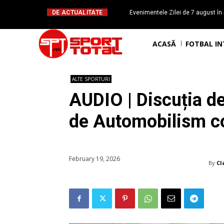
DE ACTUALITATE
Evenimentele Zilei de 7 august în 
românesc Octavian Morariu
ACASĂ
FOTBAL I
ALTE SPORTURI
AUDIO | Discuția d
de Automobilism co
February 19, 2026
By
Cl