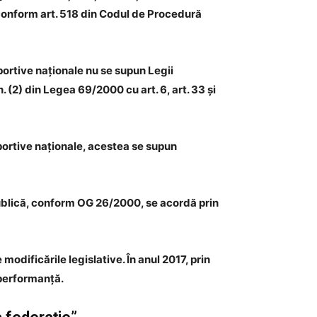
 conform art. 518 din Codul de Procedură
portive naționale nu se supun Legii
. (2) din Legea 69/2000 cu art. 6, art. 33 și
portive naționale, acestea se supun
 publică, conform OG 26/2000, se acordă prin
odificările legislative. În anul 2017, prin
 performanță.