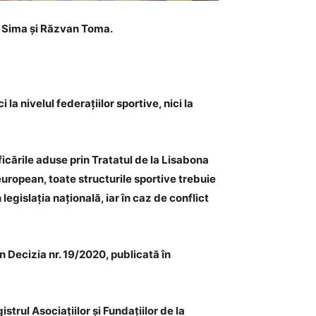
u Sima și Răzvan Toma.
la nivelul federațiilor sportive, nici la
icările aduse prin Tratatul de la Lisabona
 european, toate structurile sportive trebuie
legislația națională, iar în caz de conflict
in Decizia nr. 19/2020, publicată în
strul Asociațiilor și Fundațiilor de la