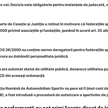
e vot. Decizia este obligatorie pentru instanțele de judecată,
te de Casație și Justiție a reținut în motivare că federațiile s
0 privind asociațiile și fundațiile, punând în acord art. 35 alin
t OG 26/2000 nu conține norme derogatorii pentru federațiile s
ărora au dobândit personalitate juridică.
nu are automat statut de utilitate publică, deoarece utilitatea
. (2) din aceeași ordonanță.
ia Română de Automobilism Sportiv nu pare să fi ținut cont de m
 a fost introdusă o procedură de autorizare a sportivilor de