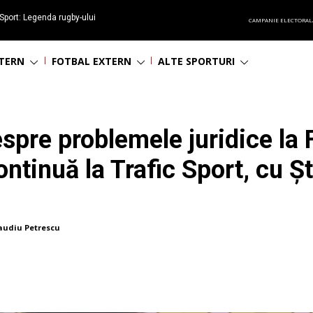
Sport: Legenda rugby-ului
CAMPANIE ELECTORAL
 împlinește 65 ani
NTERN
FOTBAL EXTERN
ALTE SPORTURI
espre problemele juridice la
ntinuă la Trafic Sport, cu 
audiu Petrescu