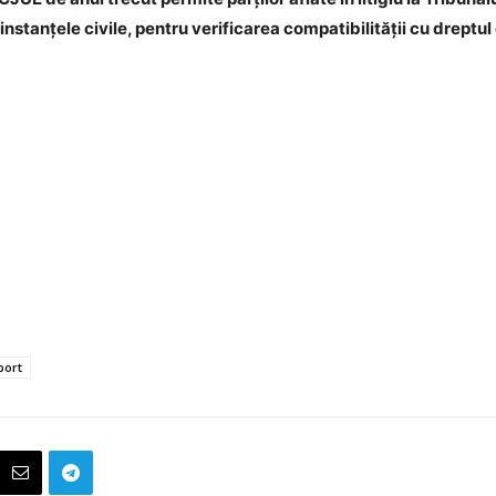
n instanțele civile, pentru verificarea compatibilității cu dreptu
port