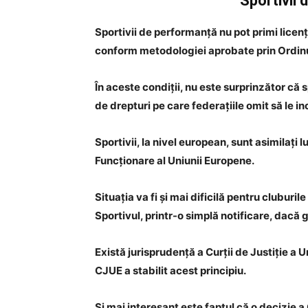
“Sportivii 
Sportivii de performanță nu pot primi licențe
conform metodologiei aprobate prin Ordinul 
În aceste condiții, nu este surprinzător că 
de drepturi pe care federațiile omit să le i
Sportivii, la nivel european, sunt asimilați 
Funcționare al Uniunii Europene.
Situația va fi și mai dificilă pentru cluburi
Sportivul, printr-o simplă notificare, dacă 
Există jurisprudență a Curții de Justiție a 
CJUE a stabilit acest principiu.
Și mai interesant este faptul că o decizie a 