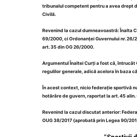
tribunalul competent pentru a avea drept d
Civilă.
Revenind la cazul dumneavoastră: Înalta Cur
69/2000, ci Ordonanței Guvernului nr. 26/200
art. 35 din OG 26/2000.
Argumentul Înaltei Curți a fost că, întrucâ
regulilor generale, adică acelora în baza c
În acest context, nicio federație sportivă 
hotărâre de guvern, raportat la art. 45 alin
Revenind la cazul discutat anterior: Federaț
OUG 38/2017 (aprobată prin Legea 90/2018),