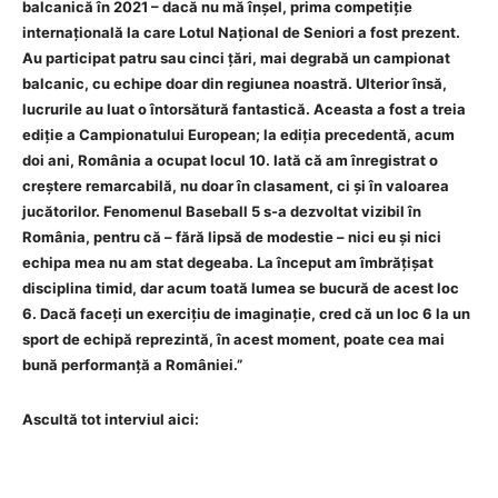
balcanică în 2021 – dacă nu mă înșel, prima competiție
internațională la care Lotul Național de Seniori a fost prezent.
Au participat patru sau cinci țări, mai degrabă un campionat
balcanic, cu echipe doar din regiunea noastră. Ulterior însă,
lucrurile au luat o întorsătură fantastică. Aceasta a fost a treia
ediție a Campionatului European; la ediția precedentă, acum
doi ani, România a ocupat locul 10. Iată că am înregistrat o
creștere remarcabilă, nu doar în clasament, ci și în valoarea
jucătorilor. Fenomenul Baseball 5 s-a dezvoltat vizibil în
România, pentru că – fără lipsă de modestie – nici eu și nici
echipa mea nu am stat degeaba. La început am îmbrățișat
disciplina timid, dar acum toată lumea se bucură de acest loc
6. Dacă faceți un exercițiu de imaginație, cred că un loc 6 la un
sport de echipă reprezintă, în acest moment, poate cea mai
bună performanță a României.”
Ascultă tot interviul aici: