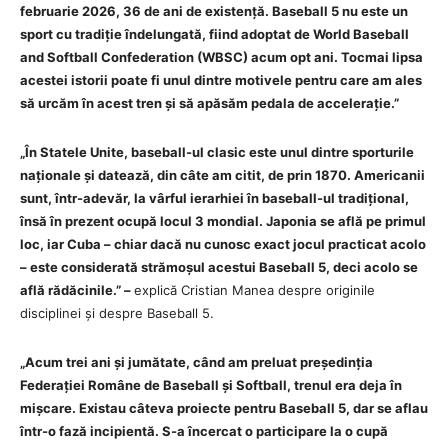
februarie 2026, 36 de ani de existență. Baseball 5 nu este un
sport cu tradiție îndelungată, fiind adoptat de World Baseball
and Softball Confederation (WBSC) acum opt ani. Tocmai lipsa
acestei istorii poate fi unul dintre motivele pentru care am ales
să urcăm în acest tren și să apăsăm pedala de accelerație.”
„În Statele Unite, baseball-ul clasic este unul dintre sporturile
naționale și datează, din câte am citit, de prin 1870. Americanii
sunt, într-adevăr, la vârful ierarhiei în baseball-ul tradițional,
însă în prezent ocupă locul 3 mondial. Japonia se află pe primul
loc, iar Cuba – chiar dacă nu cunosc exact jocul practicat acolo
– este considerată strămoșul acestui Baseball 5, deci acolo se
află rădăcinile.” –
explică Cristian Manea despre originile
disciplinei și despre Baseball 5.
„Acum trei ani și jumătate, când am preluat președinția
Federației Române de Baseball și Softball, trenul era deja în
mișcare. Existau câteva proiecte pentru Baseball 5, dar se aflau
într-o fază incipientă. S-a încercat o participare la o cupă