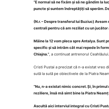
“E normal să ne fixăm și să ne gândim la l
puncte și suntem îndreptățiți să sperăm. 
(N.r. – Despre transferul lui Buziuc) Avea
centrali pentru că am reziliat cu un jucător
Mâine la 12 vom pleca spre Antalya. Sunt pr
specific și să intrăm cât mai repede în for
Chiajna.”
, a continuat antrenorul Ceahlăului
Cristi Pustai a precizat că n-a existat vreo 
sută la sută pe obiectivele de la Piatra Neam
“Nu, n-a existat nimic concret. Și, în primu
reziliere, însă mă simt bine la Piatra Neamț 
Ascultă aici interviul integral cu Cristi Pust