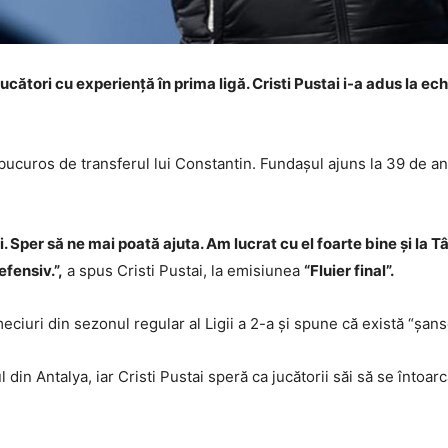
 jucători cu experiență în prima ligă. Cristi Pustai i-a adus la 
bucuros de transferul lui Constantin. Fundașul ajuns la 39 de an
. Sper să ne mai poată ajuta. Am lucrat cu el foarte bine și la 
fensiv.”,
a spus Cristi Pustai, la emisiunea
“Fluier final”.
meciuri din sezonul regular al Ligii a 2-a și spune că există “șa
n Antalya, iar Cristi Pustai speră ca jucătorii săi să se întoarcă