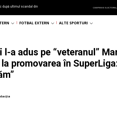
c după ultimul scandal din
CAMPANIE ELECTORAL
t echipă satelit”
NTERN
FOTBAL EXTERN
ALTE SPORTURI
ai l-a adus pe “veteranul” Ma
ă la promovarea în SuperLig
răm”
dacția