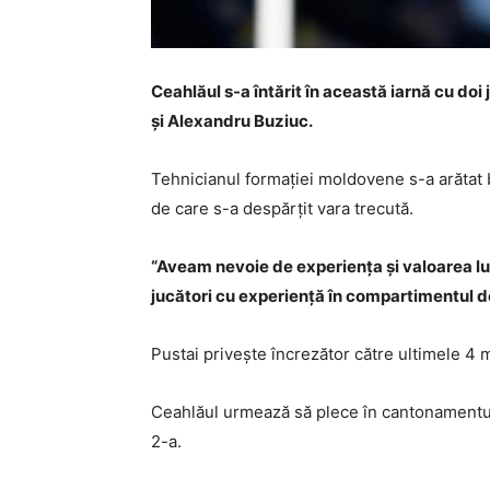
Ceahlăul s-a întărit în această iarnă cu doi
și Alexandru Buziuc.
Tehnicianul formației moldovene s-a arătat 
de care s-a despărțit vara trecută.
“Aveam nevoie de experiența și valoarea lui
jucători cu experiență în compartimentul de
Pustai privește încrezător către ultimele 4 
Ceahlăul urmează să plece în cantonamentul di
2-a.