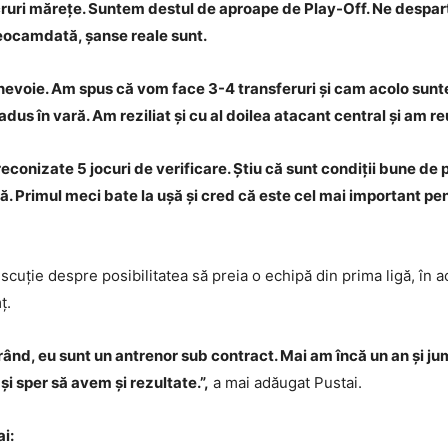
ucruri mărețe. Suntem destul de aproape de Play-Off. Ne despa
Deocamdată, șanse reale sunt.
m nevoie. Am spus că vom face 3-4 transferuri și cam acolo sun
 adus în vară. Am reziliat și cu al doilea atacant central și am 
econizate 5 jocuri de verificare. Știu că sunt condiții bune d
mă. Primul meci bate la ușă și cred că este cel mai important p
.
discuție despre posibilitatea să preia o echipă din prima ligă, în
ț.
l rând, eu sunt un antrenor sub contract. Mai am încă un an și j
și sper să avem și rezultate.”,
a mai adăugat Pustai.
ai: