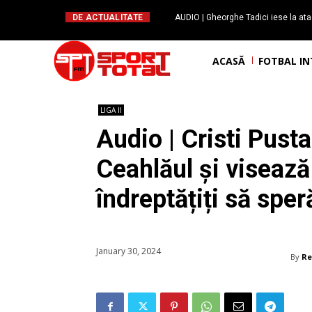
DE ACTUALITATE
AUDIO | Gheorghe Tadici iese la ata
handbal: ”Rapid și-a făcu
ACASĂ
FOTBAL I
LIGA II
Audio | Cristi Pust
Ceahlăul și viseaz
îndreptățiți să spe
January 30, 2024
By
Re