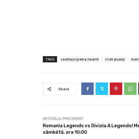
TAGS
ceahlaul piatra neamt
cristi pustai
mari
Share
ARTICOLUL PRECEDENT
Romania Legends vs Divizia A Legends! Mec
sâmbătă, ora 10:00