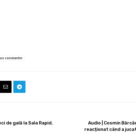
us constantin
i de gală la Sala Rapid,
Audio | Cosmin Bărcă
reacționat când a jucat