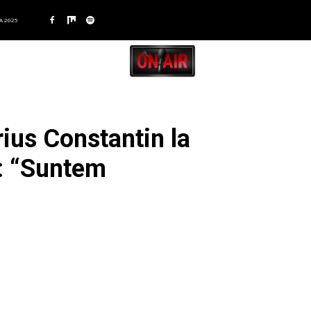
A 2025
rius Constantin la
a: “Suntem