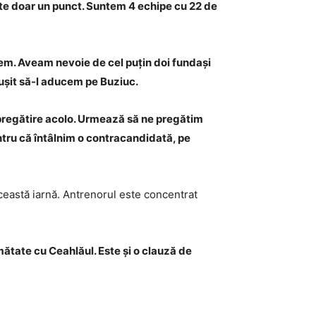
rte doar un punct. Suntem 4 echipe cu 22 de
tem. Aveam nevoie de cel puțin doi fundași
reușit să-l aducem pe Buziuc.
e pregătire acolo. Urmează să ne pregătim
entru că întâlnim o contracandidată, pe
 această iarnă. Antrenorul este concentrat
umătate cu Ceahlăul. Este și o clauză de