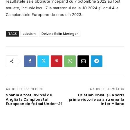
rezultatele sale obținute începând cu 7 octombrie 2022 au fost
anulate, inclusiv locul 7 la maratonul de la JO 2024 și locul 4 la
Campionatele Europene de cros din 2023.
TAGS
atletism
Delvine Relin Meringor
ARTICOLUL PRECEDENT
ARTICOLUL URMĂTOR
Spania a fost învinsă de
Cristian Chivu și-a scris
Anglia la Campionatul
prima victorie ca antrenor la
European de fotbal Under-21
Inter Milano