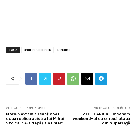
TAGS
andrei nicolescu
Dinamo
ARTICOLUL PRECEDENT
ARTICOLUL URMĂTOR
Marius Avram a reacționat
ZI DE PARIURI | Începem
după replica acidă a lui Mihai
weekend-ul cu o nouă etapă
Stoica: “S-a depășit o linie!”
din SuperLigă