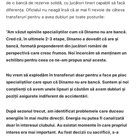
de o bancă de rezerve solidă, cu jucători tineri capabili să facă
diferența. Oficialul nu neagă însă că ar mai fi nevoie de câteva
transferuri pentru a avea dubluri pe toate posturile:
“Am văzut opiniile specialiștilor cum că Dinamo nu are bancă.
Cred că, în ultimele 2-3 etape, Dinamo a dovedit că are și
bancă, formată preponderent din jucători români de
perspectivă care cresc frumos. Noi încercăm să menținem un
echilibru pentru ceea ce ne-am propus anul acesta.
Nu vrem să explodăm în transferuri doar pentru a face pe plac
specialiștilor care spun că Dinamo nu are bancă. Suntem și noi
conștienți că avem unele lipsuri și căutăm să avem dubluri și
poziții asigurate indiferent de accidentări.
După sezonul trecut, am identificat problemele care duceau
energiile în mai multe direcții. Energia nu putea fi canalizată
doar în interesul clubului. Au existat momente în care propriul
interes era mai important. Au fost decizii cu sacrificii, s-a