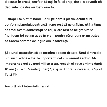
discutat în presă, am fost făcuți în fel și chip, dar s-a dovedit că
deciziile noastre au fost corecte.
E simplu să plătim banii. Banii pe care îi plătim acum sunt
conform planului, pentru că n-are rost să ne grăbim. Atâta timp
cât mai avem contestații pe rol, n-are rost să ne grăbim să
închidem tot ce am avea în plan, pentru că oricum n-am putea
să facem cererea de ieșire din insolvență.
Și atunci așteptăm să se termine aceste dosare. Unul dintre ele
nici nu cred că e foarte important, cel cu domnul Rednic. Mai
important e cel cu acel milion uitat, regăsit și adus aminte după
10 ani (n.r. – cu Vasile Șiman).”,
a spus Andrei Nicolescu, la Sport
Total FM.
Ascultă aici interviul integral: