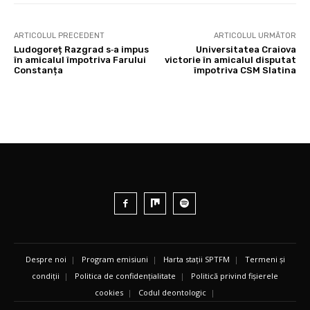
ARTICOLUL PRECEDENT
ARTICOLUL URMĂTOR
Ludogoreț Razgrad s‑a impus
Universitatea Craiova
în amicalul împotriva Farului
victorie în amicalul disputat
Constanța
împotriva CSM Slatina
Despre noi
|
Program emisiuni
|
Harta stații SPTFM
|
Termeni și
condiții
|
Politica de confidențialitate
|
Politică privind fișierele
cookies
|
Codul deontologic
|