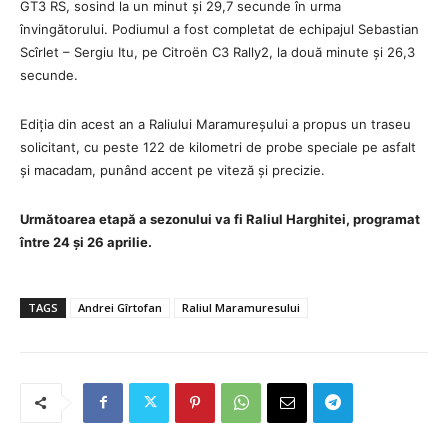
GT3 RS, sosind la un minut și 29,7 secunde în urma
învingătorului. Podiumul a fost completat de echipajul Sebastian
Scîrlet – Sergiu Itu, pe Citroën C3 Rally2, la două minute și 26,3
secunde.
Ediția din acest an a Raliului Maramureșului a propus un traseu
solicitant, cu peste 122 de kilometri de probe speciale pe asfalt
și macadam, punând accent pe viteză și precizie.
Următoarea etapă a sezonului va fi Raliul Harghitei, programat
între 24 și 26 aprilie.
TAGS
Andrei Gîrtofan
Raliul Maramuresului