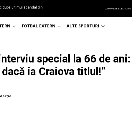
c după ultimul scandal din
CAMPANIE ELECTORAL
t echipă satelit”
NTERN
FOTBAL EXTERN
ALTE SPORTURI
nterviu special la 66 de ani
dacă ia Craiova titlul!”
dacția