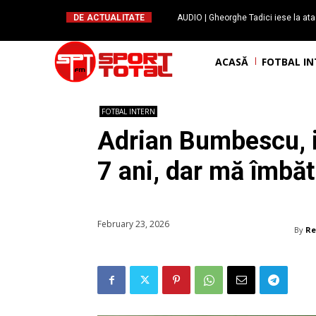
DE ACTUALITATE
AUDIO | Gheorghe Tadici iese la ata
handbal: ”Rapid și-a făcu
ACASĂ
FOTBAL I
FOTBAL INTERN
Adrian Bumbescu, i
7 ani, dar mă îmbăt 
February 23, 2026
By
Re