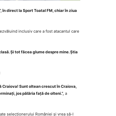
n direct la Sport Toatal FM, chiar în ziua
zvăluind inclusiv care a fost atacantul care
 clasă. Și tot făcea glume despre mine. Știa
:
Craiova! Sunt oltean crescut în Craiova,
minați, jos pălăria față de olteni.”,
a
ate selecționerului României și vrea să-l