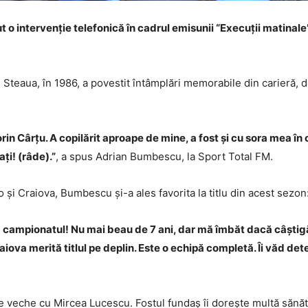
intervenție telefonică în cadrul emisunii “Execuții matinale”, î
teaua, în 1986, a povestit întâmplări memorabile din carieră, de
rin Cârțu. A copilărit aproape de mine, a fost și cu sora mea în
ați! (râde).”
, a spus Adrian Bumbescu, la Sport Total FM.
i Craiova, Bumbescu și-a ales favorita la titlu din acest sezon
campionatul! Nu mai beau de 7 ani, dar mă îmbăt dacă câștigă 
aiova merită titlul pe deplin. Este o echipă completă. Îi văd deter
e veche cu Mircea Lucescu. Fostul fundaș îi dorește multă sănăt