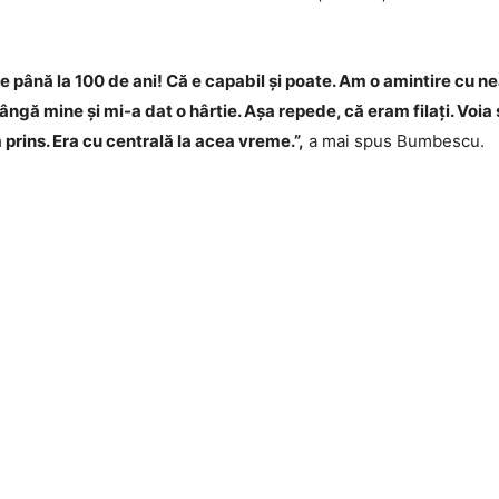
până la 100 de ani! Că e capabil și poate. Am o amintire cu n
gă mine și mi-a dat o hârtie. Așa repede, că eram filați. Voia 
 prins. Era cu centrală la acea vreme.”,
a mai spus Bumbescu.