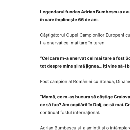
Legendarul fundaș Adrian Bumbescu a avut o 
în care împlinește 66 de ani.
Câștigătorul Cupei Campionilor Europeni cu S
l-a enervat cel mai tare în teren:
“Cel care m-a enervat cel mai tare a fost So
tot despre mine și mă jignea… îți vine să-l b
Fost campion al României cu Steaua, Dinamo ș
“Mamă, ce m-aș bucura să câștige Craiova 
ce să fac? Am copilărit în Dolj, ce să mai. Cr
continuat fostul internațional.
Adrian Bumbescu și-a amintit și o întâmplar