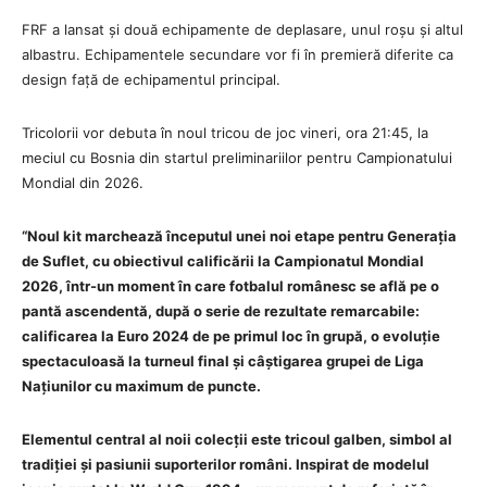
FRF a lansat și două echipamente de deplasare, unul roșu și altul
albastru. Echipamentele secundare vor fi în premieră diferite ca
design față de echipamentul principal.
Tricolorii vor debuta în noul tricou de joc vineri, ora 21:45, la
meciul cu Bosnia din startul preliminariilor pentru Campionatului
Mondial din 2026.
“Noul kit marchează începutul unei noi etape pentru Generația
de Suflet, cu obiectivul calificării la Campionatul Mondial
2026, într-un moment în care fotbalul românesc se află pe o
pantă ascendentă, după o serie de rezultate remarcabile:
calificarea la Euro 2024 de pe primul loc în grupă, o evoluție
spectaculoasă la turneul final și câștigarea grupei de Liga
Națiunilor cu maximum de puncte.
Elementul central al noii colecții este tricoul galben, simbol al
tradiției și pasiunii suporterilor români. Inspirat de modelul