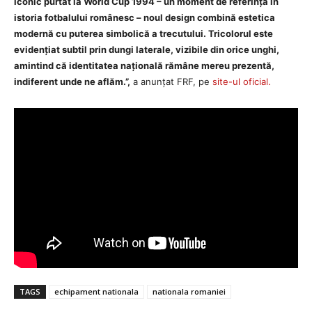
iconic purtat la World Cup 1994 – un moment de referință în
istoria fotbalului românesc – noul design combină estetica
modernă cu puterea simbolică a trecutului. Tricolorul este
evidențiat subtil prin dungi laterale, vizibile din orice unghi,
amintind că identitatea națională rămâne mereu prezentă,
indiferent unde ne aflăm.”,
a anunțat FRF, pe
site-ul oficial.
TAGS
echipament nationala
nationala romaniei