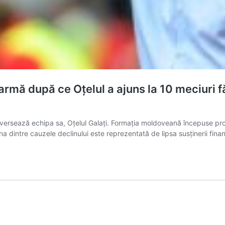
mă după ce Oțelul a ajuns la 10 meciuri fără
ersează echipa sa, Oțelul Galați. Formația moldoveană începuse promi
a dintre cauzele declinului este reprezentată de lipsa susținerii financ