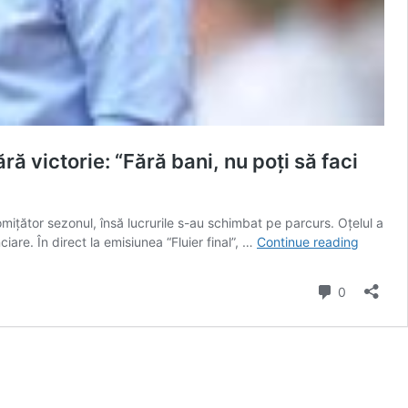
 victorie: “Fără bani, nu poți să faci
țător sezonul, însă lucrurile s-au schimbat pe parcurs. Oțelul a
Dorinel
iare. În direct la emisiunea “Fluier final”, …
Continue reading
Muntea
trage
Comment
0
un
semnal
de
alarmă
după
ce